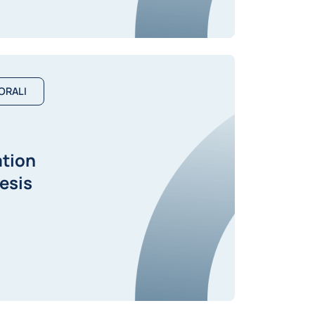
ORALI
ation
esis