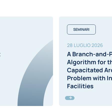
SEMINARI
28 LUGLIO 2026
t
A Branch-and-P
Algorithm for t
Capacitated Ar
Problem with I
Facilities