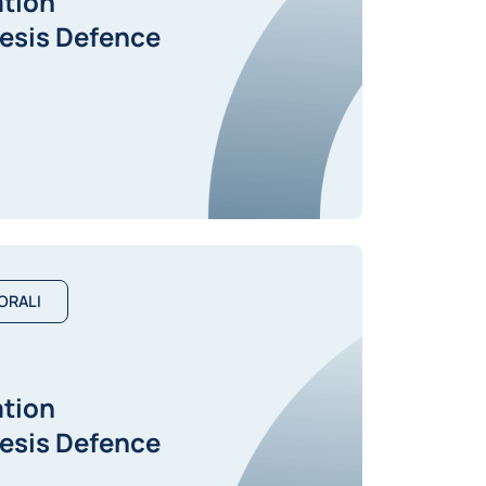
ation
esis Defence
ORALI
ation
esis Defence