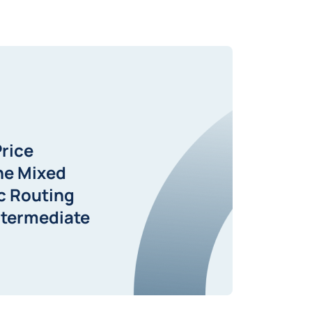
rice
he Mixed
c Routing
ntermediate