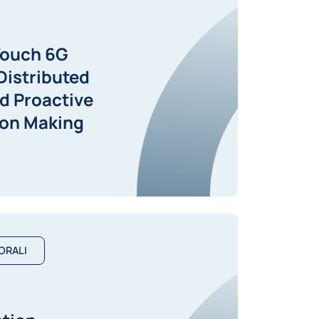
Touch 6G
Distributed
nd Proactive
ion Making
ORALI