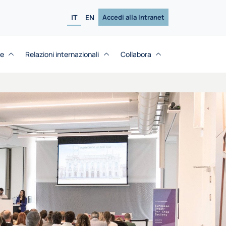
IT
EN
Accedi alla Intranet
se
Relazioni internazionali
Collabora