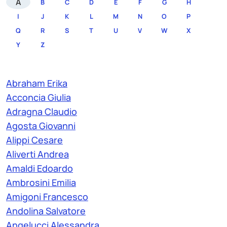
A
B
C
D
E
F
G
H
I
J
K
L
M
N
O
P
Q
R
S
T
U
V
W
X
Y
Z
Abraham Erika
Acconcia Giulia
Adragna Claudio
Agosta Giovanni
Alippi Cesare
Aliverti Andrea
Amaldi Edoardo
Ambrosini Emilia
Amigoni Francesco
Andolina Salvatore
Angelucci Alessandra