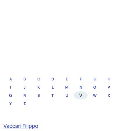
A
B
C
D
E
F
G
H
I
J
K
L
M
N
O
P
V
Q
R
S
T
U
W
X
Y
Z
Vaccari Filippo