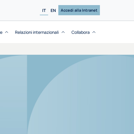
IT
EN
Accedi alla Intranet
se
Relazioni internazionali
Collabora