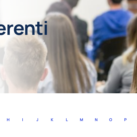
erenti
H
I
J
K
L
M
N
O
P