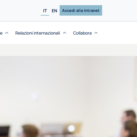
IT
EN
Accedi alla Intranet
se
Relazioni internazionali
Collabora