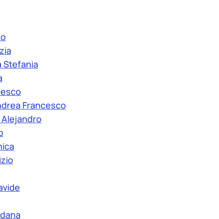
no
zia
 Stefania
a
cesco
Andrea Francesco
 Alejandro
o
nica
izio
avide
edana