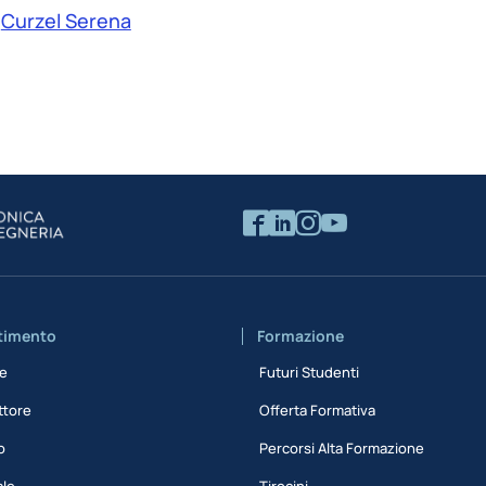
Curzel Serena
rtimento
Formazione
ne
Futuri Studenti
ttore
Offerta Formativa
o
Percorsi Alta Formazione
ale
Tirocini