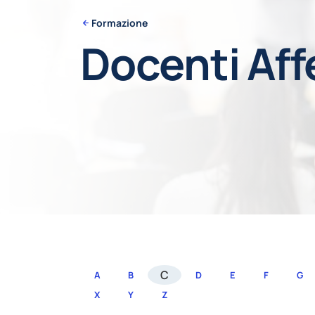
Formazione
Docenti Aff
C
A
B
D
E
F
G
X
Y
Z