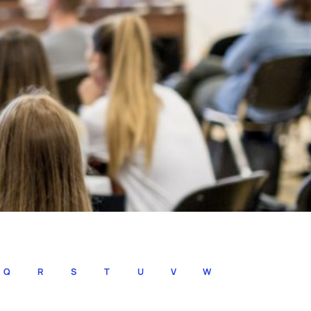
Q
R
S
T
U
V
W