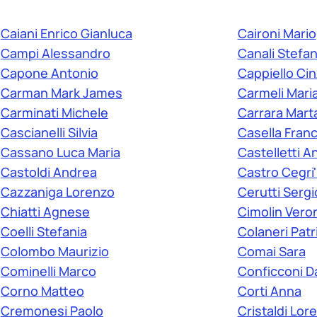
Caiani Enrico Gianluca
Caironi Mario
Campi Alessandro
Canali Stefa
Capone Antonio
Cappiello Cin
Carman Mark James
Carmeli Maria
Carminati Michele
Carrara Mart
Cascianelli Silvia
Casella Fran
Cassano Luca Maria
Castelletti 
Castoldi Andrea
Castro Cegri'
Cazzaniga Lorenzo
Cerutti Sergi
Chiatti Agnese
Cimolin Vero
Coelli Stefania
Colaneri Patr
Colombo Maurizio
Comai Sara
Cominelli Marco
Conficconi D
Corno Matteo
Corti Anna
Cremonesi Paolo
Cristaldi Lor