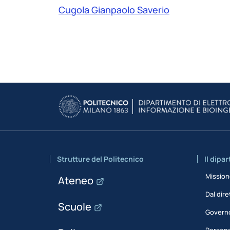
Cugola Gianpaolo Saverio
Strutture del Politecnico
Il dipa
Missio
Ateneo
Dal dire
Scuole
Govern
Person