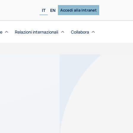
IT
EN
Accedi alla Intranet
se
Relazioni internazionali
Collabora