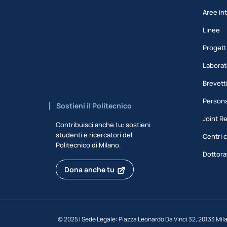
Aree int
Linee
Progett
Laborat
Brevett
Persona
Sostieni il Politecnico
Joint R
Contribuisci anche tu: sostieni
studenti e ricercatori del
Centri c
Politecnico di Milano.
Dottora
Dona anche tu
©
2025 | Sede Legale: Piazza Leonardo Da Vinci 32, 20133 Mil