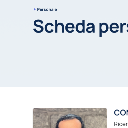
Personale
Scheda pe
CO
Rice