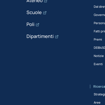
Ateneo
Dal dire
Scuole
Govern
Person
Poli
Fatti pri
Dipartimenti
Premi
DEIB4S
Notizie
Eventi
Ricerc
Strateg
Aree