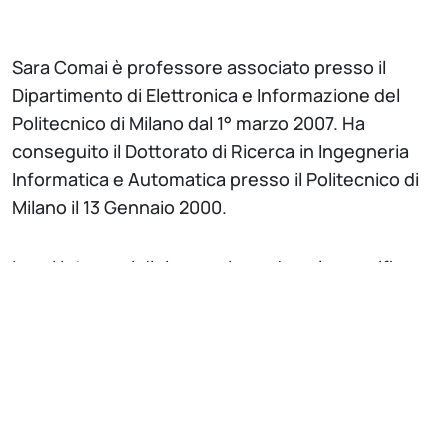
Sara Comai è professore associato presso il
Dipartimento di Elettronica e Informazione del
Politecnico di Milano dal 1° marzo 2007. Ha
conseguito il Dottorato di Ricerca in Ingegneria
Informatica e Automatica presso il Politecnico di
Milano il 13 Gennaio 2000.
I suoi interessi di ricerca riguardano la specifica,
progettazione e generazione automatica di
applicazioni Web complesse. In particolare, ha
dato un contributo al linguaggio WebML, una
notazione visuale per la specifica concettuale di
applicazioni Web di grandi dimensioni,
concentrandosi sull'analisi dei modelli di