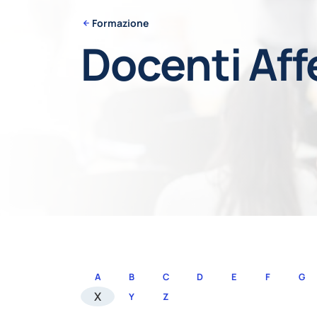
Formazione
Docenti Aff
A
B
C
D
E
F
G
X
Y
Z