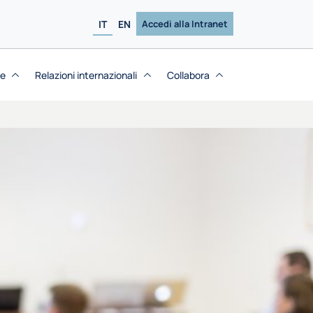
IT
EN
Accedi alla Intranet
se
Relazioni internazionali
Collabora