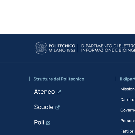
Strutture del Politecnico
Il dipa
Missio
Ateneo
Dal dire
Scuole
Govern
Person
Poli
Fatti pri