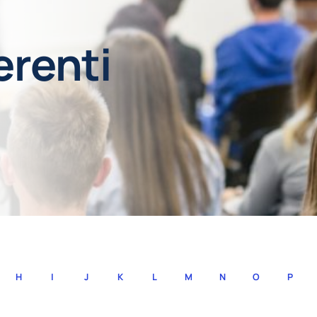
erenti
H
I
J
K
L
M
N
O
P