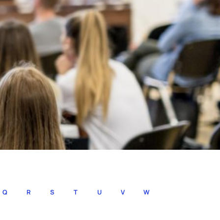
Q
R
S
T
U
V
W