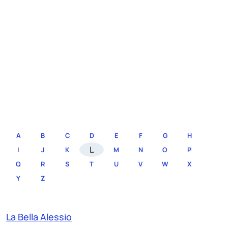
A
B
C
D
E
F
G
H
L
I
J
K
M
N
O
P
Q
R
S
T
U
V
W
X
Y
Z
La Bella Alessio