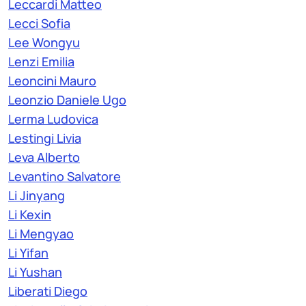
Leccardi Matteo
Lecci Sofia
Lee Wongyu
Lenzi Emilia
Leoncini Mauro
Leonzio Daniele Ugo
Lerma Ludovica
Lestingi Livia
Leva Alberto
Levantino Salvatore
Li Jinyang
Li Kexin
Li Mengyao
Li Yifan
Li Yushan
Liberati Diego