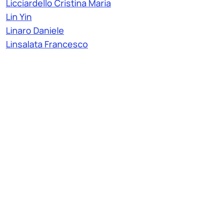
Licciardello Cristina Maria
Lin Yin
Linaro Daniele
Linsalata Francesco
Lipparini Federico
Liu Geng
Liu Jiaxuan
Liu Qiaoling
Liuni Daniele Maria
Lo Mauro Maria Antonella
Lodi Rizzini Daniele
Loiacono Daniele
Lombini Alessandra
Lomurno Eugenio
Long Juncen
Longari Stefano