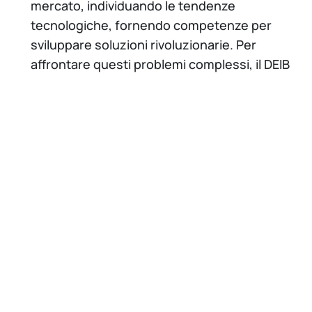
mercato, individuando le tendenze
tecnologiche, fornendo competenze per
sviluppare soluzioni rivoluzionarie. Per
affrontare questi problemi complessi, il DEIB
sfrutta anche la partnership con il Consorzio
CEFRIEL e con gli spin-off e start-up che sono
stati creati negli ultimi anni.
La qualità della ricerca è inoltre dimostrata
dall’alto numero di ricercatori del DEIB che sono
membri di comitati scientifici di prestigiose riviste
internazionali, conferenze e associazioni di
ricerca.
Il Dipartimento è registrato in
QuESTIO
, il sistema
di mappatura dei servizi di ricerca, trasferimento