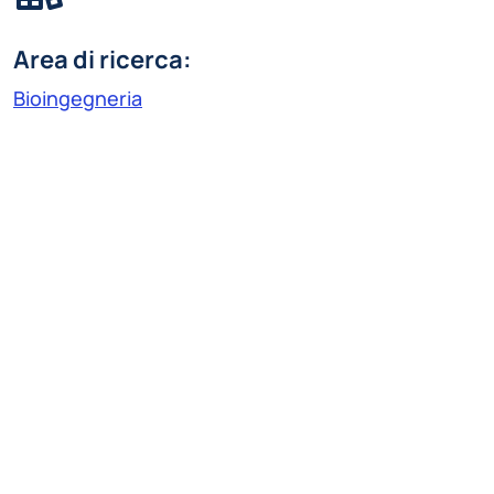
Area di ricerca:
Bioingegneria
Linea di ricerca:
Analisi dei sistemi biologici e e-health
francesco.latino@polimi.it