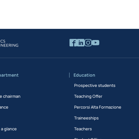
partment
Education
Prospective students
e chairman
Teaching Offer
ance
Percorsi Alta Formazione
Traineeships
t a glance
Teachers