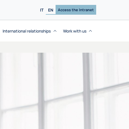
IT
EN
Access the Intranet
International relationships
Work with us