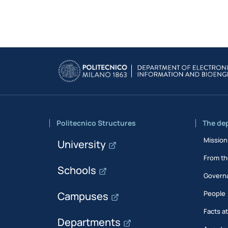
Politecnico Structures
The de
Mission
University
From th
Schools
Govern
People
Campuses
Facts a
Departments