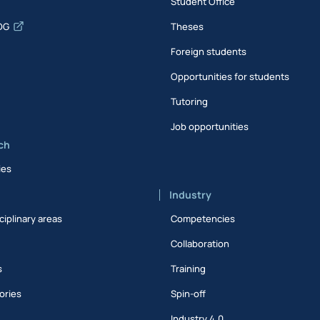
Student Office
DG
Theses
Foreign students
Opportunities for students
Tutoring
Job opportunities
ch
ies
Industry
ciplinary areas
Competencies
Collaboration
s
Training
ories
Spin-off
s
Industry 4.0