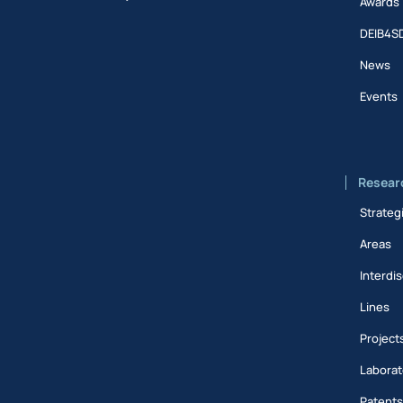
Awards
DEIB4S
News
Events
Resear
Strateg
Areas
Interdis
Lines
Project
Laborat
Patent