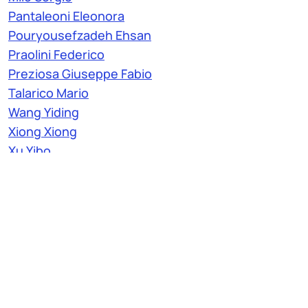
Pantaleoni Eleonora
Pouryousefzadeh Ehsan
Praolini Federico
Preziosa Giuseppe Fabio
Talarico Mario
Wang Yiding
Xiong Xiong
Xu Yibo
Zheng Jianwen
Assegnista di Ricerca: 2
Cioce Martina
De Pascali Matteo Luigi
Incaricato di Ricerca: 2