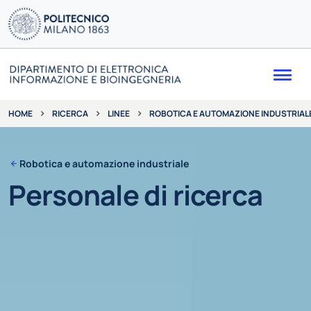
Me
RICERCA
LINEE
ROBOTICA E AUTOMAZIONE INDUSTRIAL
HOME
Robotica e automazione industriale
Personale di ricerca