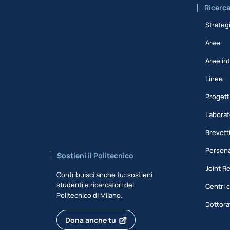
Ricerc
Strateg
Aree
Aree int
Linee
Progett
Laborat
Brevett
Persona
Sostieni il Politecnico
Joint R
Contribuisci anche tu: sostieni
studenti e ricercatori del
Centri c
Politecnico di Milano.
Dottora
Dona anche tu