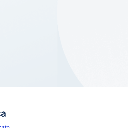
ca
cato