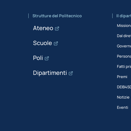
Strutture del Politecnico
Il dipa
Missio
Ateneo
Dal dire
Scuole
Govern
Person
Poli
Fatti pri
Dipartimenti
Premi
DEIB4S
Notizie
Eventi