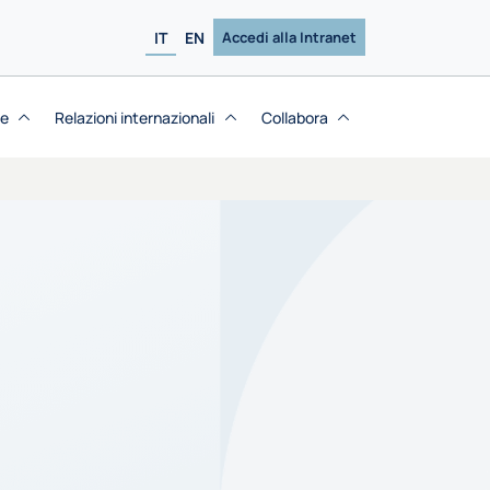
IT
EN
Accedi alla Intranet
se
Relazioni internazionali
Collabora