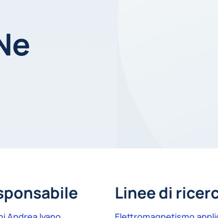
Ne
sponsabile
Linee di ricer
ni Andrea Ivano
Elettromagnetismo appli