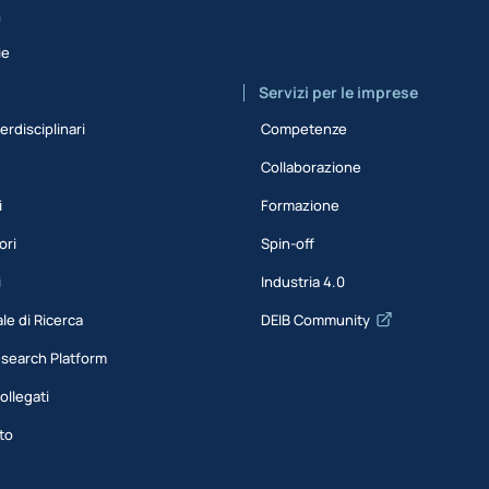
a
ie
Servizi per le imprese
erdisciplinari
Competenze
Collaborazione
i
Formazione
ori
Spin-off
i
Industria 4.0
le di Ricerca
DEIB Community
esearch Platform
ollegati
to