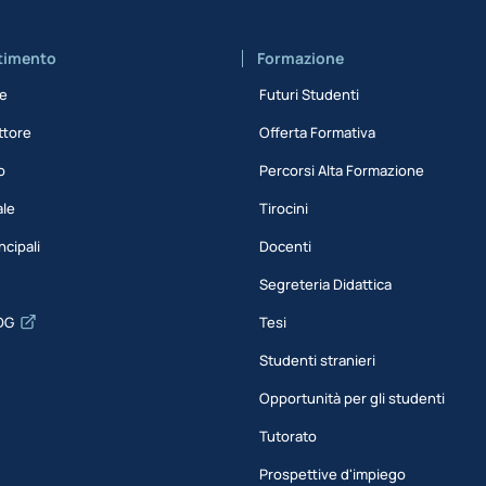
rtimento
Formazione
ne
Futuri Studenti
ttore
Offerta Formativa
o
Percorsi Alta Formazione
ale
Tirocini
ncipali
Docenti
Segreteria Didattica
DG
Tesi
Studenti stranieri
Opportunità per gli studenti
Tutorato
Prospettive d'impiego