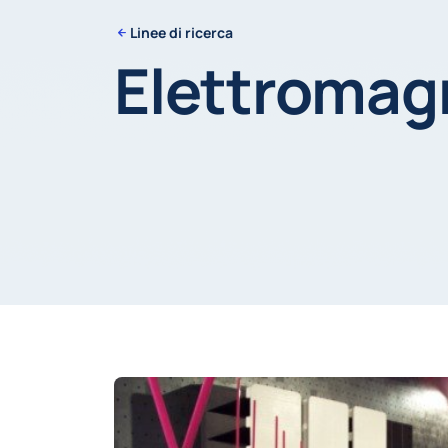
Linee di ricerca
Elettromag