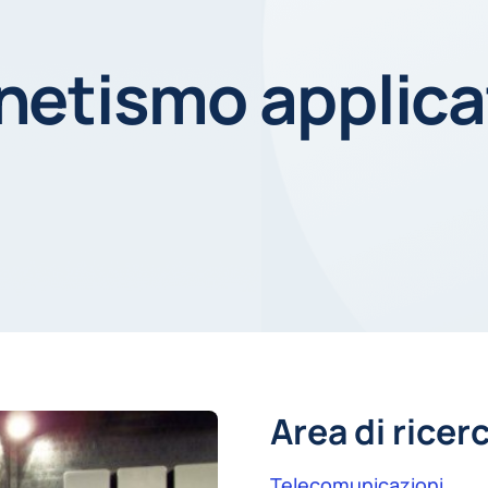
netismo applica
Area di ricer
Telecomunicazioni