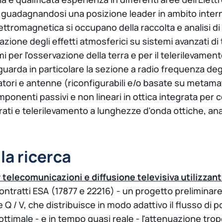
guadagnandosi una posizione leader in ambito internaz
ettromagnetica si occupano della raccolta e analisi di d
igazione degli effetti atmosferici su sistemi avanzati 
i per l'osservazione della terra e per il telerilevame
guarda in particolare la sezione a radio frequenza degl
atori e antenne (riconfigurabili e/o basate su metamater
omponenti passivi e non lineari in ottica integrata per
arati e telerilevamento a lunghezze d'onda ottiche, a
lla ricerca
r telecomunicazioni e diffusione televisiva utilizzan
contratti ESA (17877 e 22216) - un progetto preliminare
 / V, che distribuisce in modo adattivo il flusso di pot
ottimale - e in tempo quasi reale - l'attenuazione tro