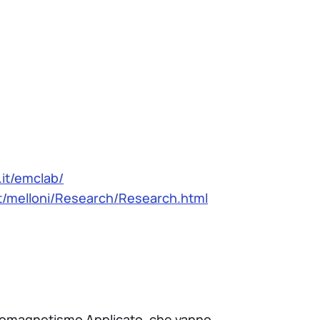
i.it/emclab/
.it/melloni/Research/Research.html
ettromagnetismo Applicato, che vanno