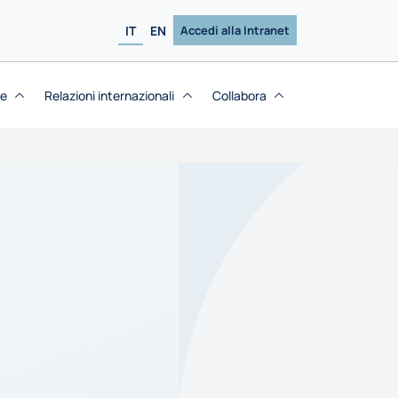
IT
EN
Accedi alla Intranet
se
Relazioni internazionali
Collabora