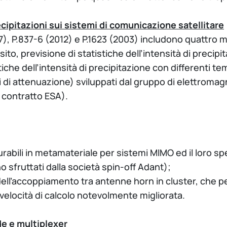
ecipitazioni sui sistemi di comunicazione satellitare
, P.837-6 (2012) e P.1623 (2003) includono quattro mo
ito, previsione di statistiche dell’intensità di precipi
che dell’intensità di precipitazione con differenti tem
ui di attenuazione) sviluppati dal gruppo di elettroma
n contratto ESA).
rabili in metamateriale per sistemi MIMO ed il loro spe
 sfruttati dalla società spin-off Adant);
dell’accoppiamento tra antenne horn in cluster, che pe
velocità di calcolo notevolmente migliorata.
de e multiplexer