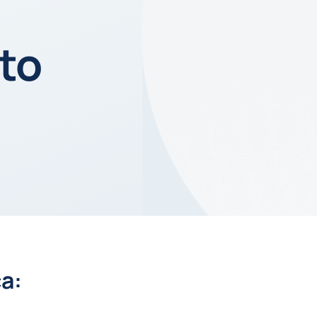
to
ca: