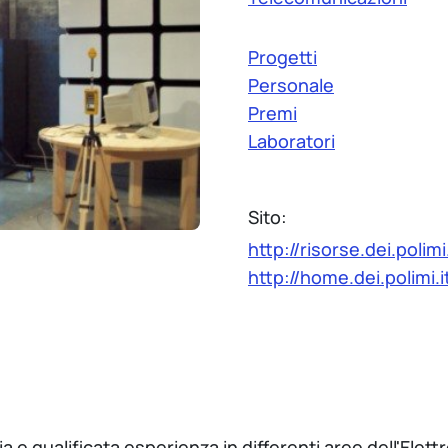
Progetti
Personale
Premi
Laboratori
Sito:
http://risorse.dei.polim
http://home.dei.polimi
ia e qualificata esperienza in differenti aree dell'El