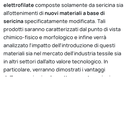
elettrofilate
composte solamente da sericina sia
all'ottenimenti di
nuovi materiali a base di
sericina
specificatamente modificata. Tali
prodotti saranno caratterizzati dal punto di vista
chimico-fisico e morfologico e infine verrà
analizzato l'impatto dell'introduzione di questi
materiali sia nel mercato dell'industria tessile sia
in altri settori dall'alto valore tecnologico. In
particolare, verranno dimostrati i vantaggi
dell’approccio circolare attraverso tre azioni
dimostrative:
Maschere facciali a base di sericina per
l'industria cosmetica
Scaffold tridimensionali di sericina per colture