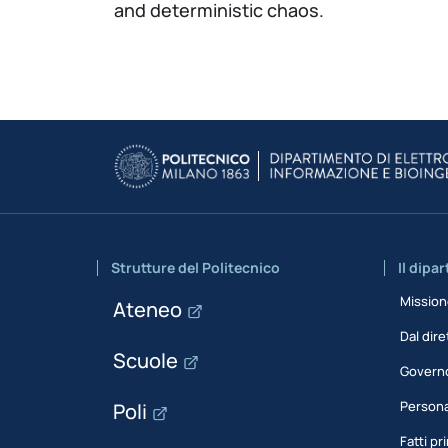
and deterministic chaos.
Strutture del Politecnico
Il dipa
Missio
Ateneo
Dal dire
Scuole
Govern
Person
Poli
Fatti pri