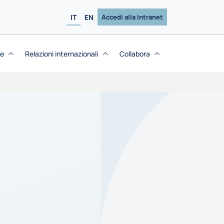
IT
EN
Accedi alla Intranet
se
Relazioni internazionali
Collabora