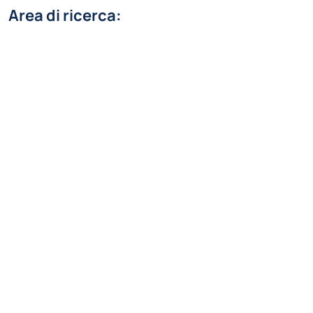
Area di ricerca:
Automatica
Linea di ricerca:
Sistemi di controllo
hongda.weng@polimi.it