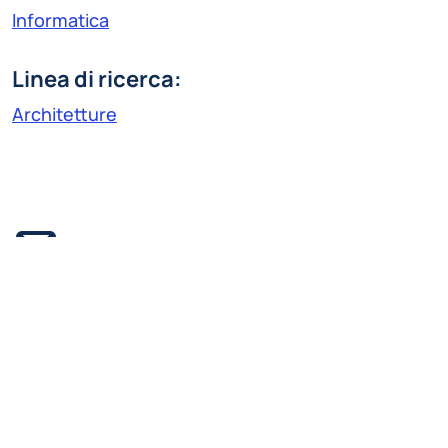
Informatica
Linea di ricerca:
Architetture
fausto.distante@polimi.it
Pagina Personale:
https://distante.faculty.polimi.it/