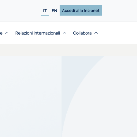
IT
EN
Accedi alla Intranet
se
Relazioni internazionali
Collabora