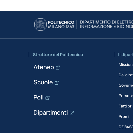
Strutture del Politecnico
Il dipa
Missio
Ateneo
Dal dire
Scuole
Govern
Person
Poli
Fatti pri
Dipartimenti
Premi
DEIB4S