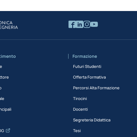
rtimento
Formazione
ne
Futuri Studenti
ttore
Offerta Formativa
o
Percorsi Alta Formazione
ale
Tirocini
ncipali
Docenti
Segreteria Didattica
DG
Tesi