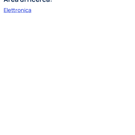
Elettronica
Linea di ricerca:
Dispositivi elettronici
stefano.giangrasso@polimi.it