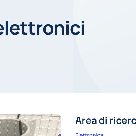
elettronici
Area di ricer
Elettronica