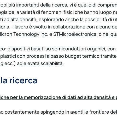
scopi più importanti della ricerca, vi è quello di compr
gia della varietà di fenomeni fisici che hanno luogo ne
 ad alta densità, esplorando anche la possibilità di uti
ria. Il lavoro è svolto in collaborazione con alcune de
cron Technology Inc. e STMicroelectronics, o nel quad
co:
dispositivi basati su semiconduttori organici, con l’
i plastici con processi a basso budget termico tramit
ng ecc.) ad elevata scalabilità.
lla ricerca
che per la memorizzazione di dati ad alta densità e p
no costantemente spingendo in avanti le frontiere dell