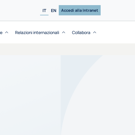
IT
EN
Accedi alla Intranet
se
Relazioni internazionali
Collabora