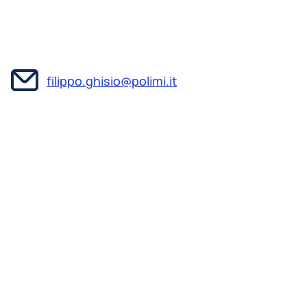
filippo.ghisio@polimi.it
Filippo Ghisio is a researcher specializing in
biomedical and electronic engineering.
He earned his master’s degree in Biomedical
Engineering with honors from Politecnico di
Milano in 2024. During his studies, he focused on
nuclear medicine techniques for both