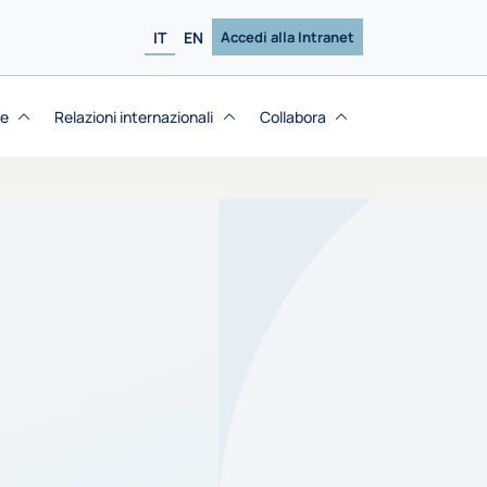
IT
EN
Accedi alla Intranet
se
Relazioni internazionali
Collabora