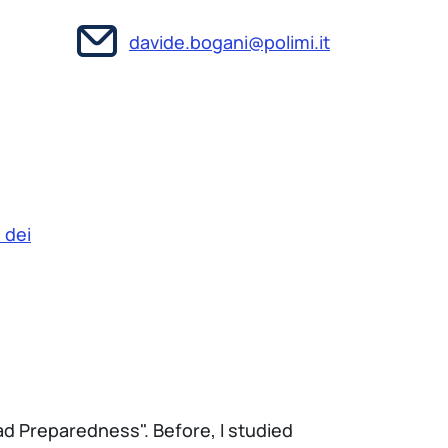
davide.bogani@polimi.it
 dei
d Preparedness". Before, I studied