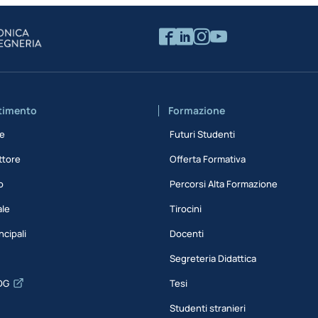
rtimento
Formazione
ne
Futuri Studenti
ttore
Offerta Formativa
o
Percorsi Alta Formazione
ale
Tirocini
ncipali
Docenti
Segreteria Didattica
DG
Tesi
Studenti stranieri