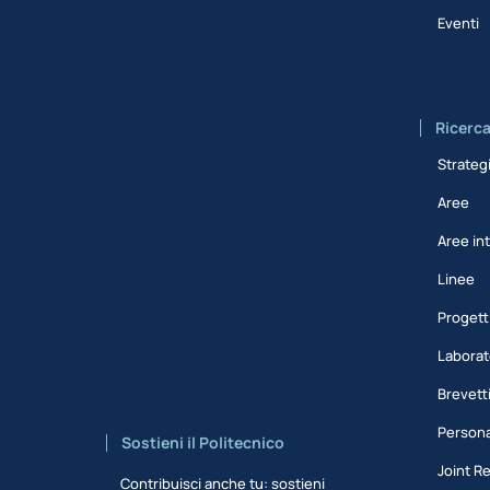
Eventi
Ricerc
Strateg
Aree
Aree int
Linee
Progett
Laborat
Brevett
Persona
Sostieni il Politecnico
Joint R
Contribuisci anche tu: sostieni