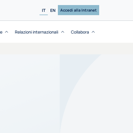
IT
EN
Accedi alla Intranet
se
Relazioni internazionali
Collabora