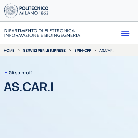
Me
SERVIZI PER LE IMPRESE
SPIN-OFF
AS.CAR.I
HOME
Gli spin-off
AS.CAR.I