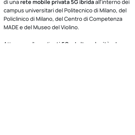
di una
rete mobile privata 5G ibrida
all’interno dei
campus universitari del Politecnico di Milano, del
Policlinico di Milano, del Centro di Competenza
MADE e del Museo del Violino.
Attraverso l’uso di
reti 5G ad alta velocità e bassa
latenza
e le
capacità di elaborazione dell’edge
computing
, il progetto punta a innovare i metodi
di apprendimento e formazione, promuovendo
collaborazioni con l’industria per creare
occupazione, crescita economica e benefici
sociali. Partendo dall’ambito accademico, mira a
estendere questi vantaggi alla comunità,
migliorando connessioni e sicurezza nella
gestione dei dati.
Volto a favorire crescita e competitività attraverso