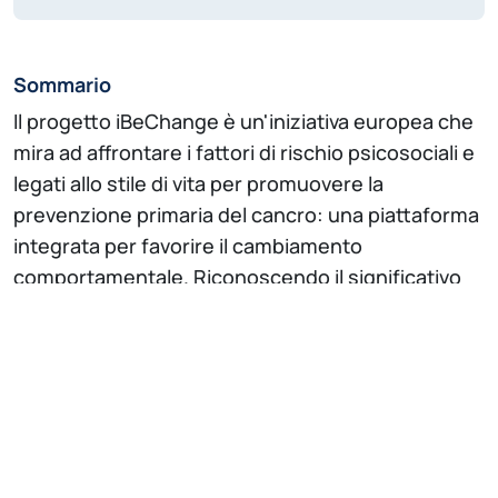
Sommario
Il progetto iBeChange è un'iniziativa europea che
mira ad affrontare i fattori di rischio psicosociali e
legati allo stile di vita per promuovere la
prevenzione primaria del cancro: una piattaforma
integrata per favorire il cambiamento
comportamentale. Riconoscendo il significativo
impatto globale del cancro dovuto a fattori
comportamentali, ambientali e psicosociali
potenzialmente modificabili, emerge la necessità
di programmi su larga scala che promuovano il
Cambiamento Comportamentale (BC) e la
Gestione delle Emozioni (EM).
In risposta a questa esigenza, il progetto