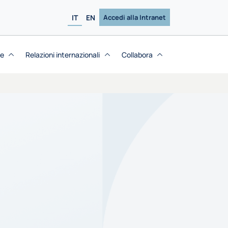
IT
EN
Accedi alla Intranet
se
Relazioni internazionali
Collabora