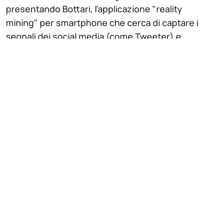
presentando Bottari, l’applicazione "reality
mining" per smartphone che cerca di captare i
segnali dei social media (come Tweeter) e
trasformarli in indicazioni di reputazione sui
ristoranti di Seoul. Il cuore di Bottari, già vincitore
anche della
AI MashupChallenge 2011
in giugno, è
costituito dalla piattaforma LarKC. La piattaforma
orchestra: la soluzione di sentiment analysis e la
knowledge base con capacità geo-spatial di
Saltlux, lo
stream reasoner
sviluppato dal DEI, e
l'inductive reasoner sviluppato da SIEMENS.
Ulteriori informazioni sono disponibili nell'articolo
in allegato e al link:
http://www.youtube.com/
watch~
.