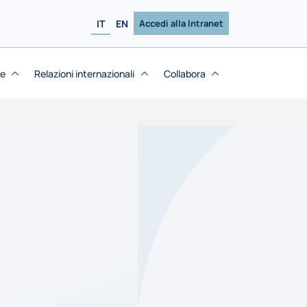
IT
EN
Accedi alla Intranet
se
Relazioni internazionali
Collabora