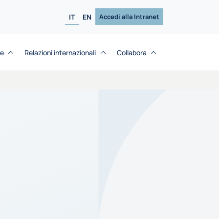
IT
EN
Accedi alla Intranet
se
Relazioni internazionali
Collabora