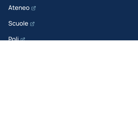
Ateneo
Scuole
Poli
Dipartimenti
Il dipartimento
Ricerca
Formazione
Servizi per le imprese