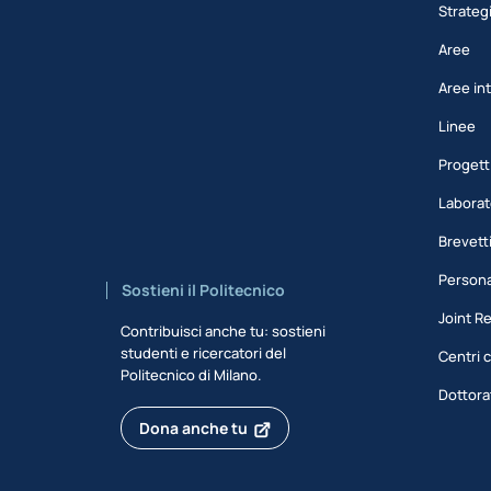
Strateg
Aree
Aree int
Linee
Progett
Laborat
Brevett
Persona
Sostieni il Politecnico
Joint R
Contribuisci anche tu: sostieni
studenti e ricercatori del
Centri c
Politecnico di Milano.
Dottora
Dona anche tu