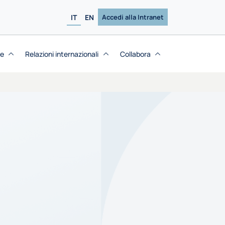
IT
EN
Accedi alla Intranet
se
Relazioni internazionali
Collabora