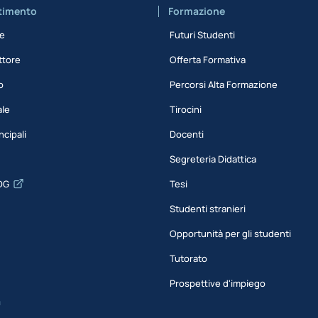
rtimento
Formazione
ne
Futuri Studenti
ttore
Offerta Formativa
o
Percorsi Alta Formazione
ale
Tirocini
ncipali
Docenti
Segreteria Didattica
DG
Tesi
Studenti stranieri
Opportunità per gli studenti
Tutorato
Prospettive d'impiego
a