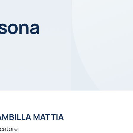
rsona
AMBILLA MATTIA
rcatore