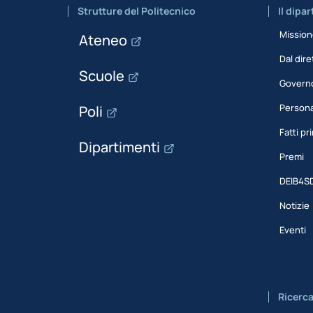
Strutture del Politecnico
Il dipa
Missio
Ateneo
Dal dire
Scuole
Govern
Person
Poli
Fatti pri
Dipartimenti
Premi
DEIB4S
Notizie
Eventi
Ricerc