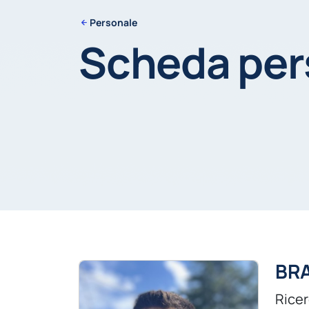
Personale
Scheda pe
BR
Rice