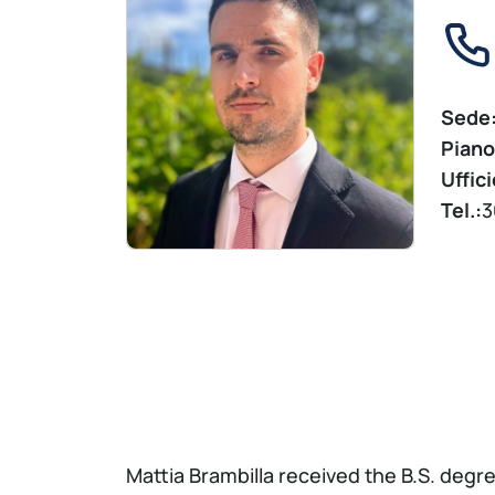
Sede
Piano
Uffici
Tel.:
3
Mattia Brambilla received the B.S. deg