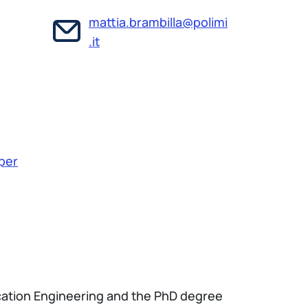
mattia.brambilla@polimi
.it
 per
ication Engineering and the PhD degree