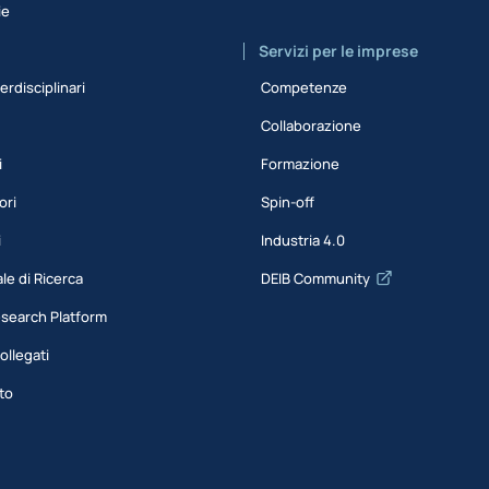
ie
Servizi per le imprese
erdisciplinari
Competenze
Collaborazione
i
Formazione
ori
Spin-off
i
Industria 4.0
le di Ricerca
DEIB Community
esearch Platform
ollegati
to