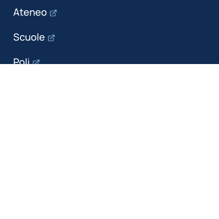
Ateneo
Scuole
Poli
Dipartimenti
Il dipartimento
Ricerca
Formazione
Servizi per le imprese