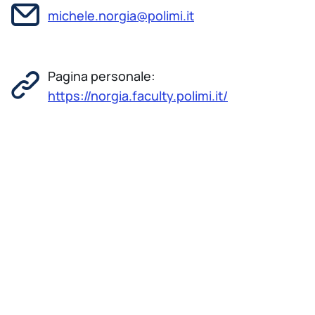
michele.norgia@polimi.it
Pagina personale:
https://norgia.faculty.polimi.it/
Nato ad Omegna il 1 ottobre 1972, ha conseguito
nel 1996 la Laurea, con lode, in Ingegneria
Elettronica, presso l'Università degli Studi di Pavia.
Dopo aver lavorato 5 mesi presso CSELT (Torino),
nel 2000 ha conseguito il titolo di Dottore di
Ricerca. Ha quindi lavorato prima all’Università di