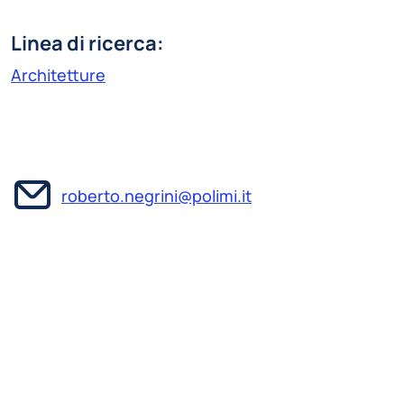
Linea di ricerca:
Architetture
roberto.negrini@polimi.it
Professore
Emerito del
Politecnico di Milano.
Roberto Negrini was born in 1949. He graduated in