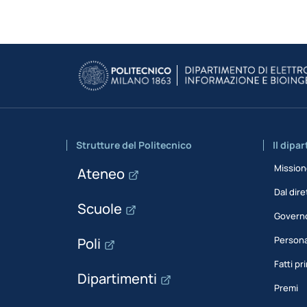
Strutture del Politecnico
Il dipa
Missio
Ateneo
Dal dire
Scuole
Govern
Person
Poli
Fatti pri
Dipartimenti
Premi