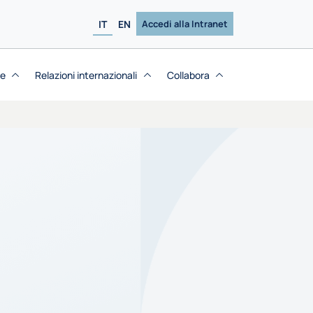
IT
EN
Accedi alla Intranet
se
Relazioni internazionali
Collabora