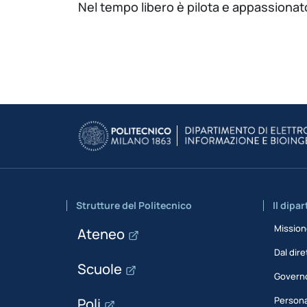
Nel tempo libero è pilota e appassionato
Strutture del Politecnico
Il dipa
Missio
Ateneo
Dal dire
Scuole
Govern
Person
Poli