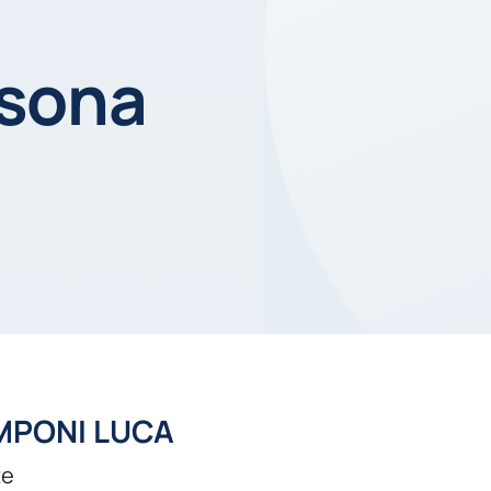
rsona
MPONI LUCA
te