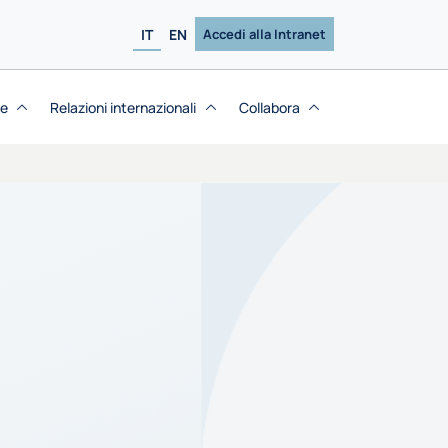
IT
EN
Accedi alla Intranet
se
Relazioni internazionali
Collabora