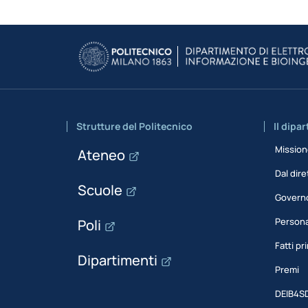
Strutture del Politecnico
Il dipa
Missio
Ateneo
Dal dire
Scuole
Govern
Person
Poli
Fatti pri
Dipartimenti
Premi
DEIB4S