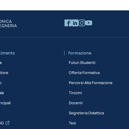
rtimento
Formazione
ne
Futuri Studenti
ttore
Offerta Formativa
o
Percorsi Alta Formazione
ale
Tirocini
ncipali
Docenti
Segreteria Didattica
DG
Tesi