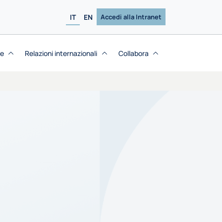
IT
EN
Accedi alla Intranet
se
Relazioni internazionali
Collabora