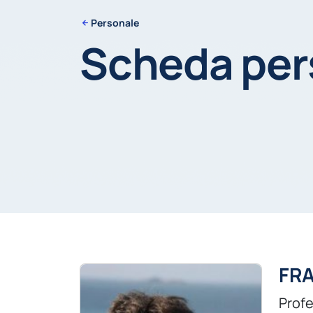
Personale
Scheda pe
FRA
Profe