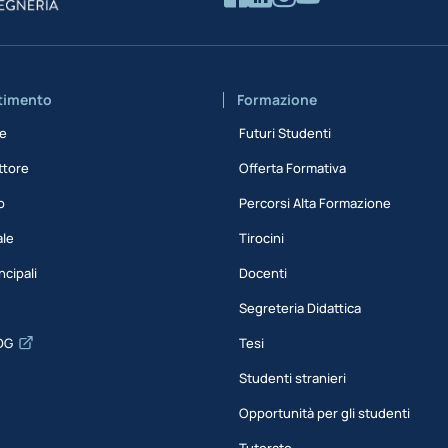
rtimento
Formazione
ne
Futuri Studenti
ttore
Offerta Formativa
o
Percorsi Alta Formazione
ale
Tirocini
ncipali
Docenti
Segreteria Didattica
DG
Tesi
Studenti stranieri
Opportunità per gli studenti
Tutorato