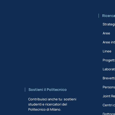
Ricerc
Strateg
Aree
Aree int
Linee
Progett
Laborat
Brevett
Persona
Sostieni il Politecnico
Joint R
Contribuisci anche tu: sostieni
studenti e ricercatori del
Centri c
Politecnico di Milano.
Dottora