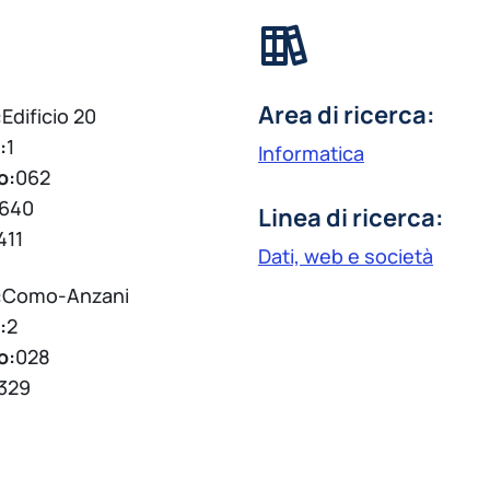
Area di ricerca:
:
Edificio 20
:
1
Informatica
o:
062
640
Linea di ricerca:
411
Dati, web e società
:
Como-Anzani
:
2
o:
028
329