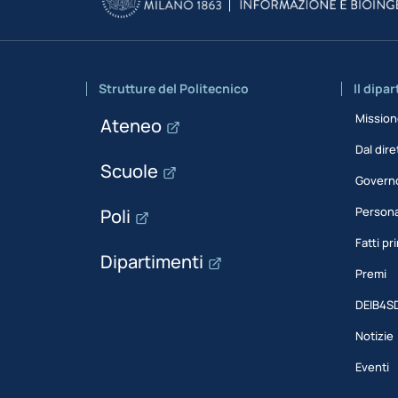
Strutture del Politecnico
Il dipa
Missio
Ateneo
Dal dire
Scuole
Govern
Person
Poli
Fatti pri
Dipartimenti
Premi
DEIB4S
Notizie
Eventi