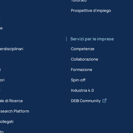
Prospettive d'impiego
a
ie
Servizi per le imprese
erdisciplinari
Competenze
Collaborazione
i
Formazione
ori
Spin-off
i
Industria 4.0
le di Ricerca
DEIB Community
esearch Platform
ollegati
to