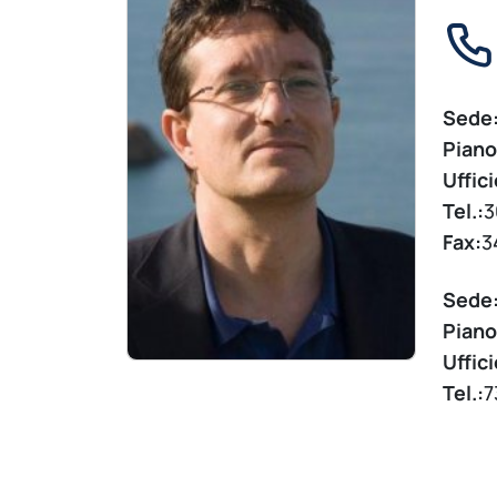
Sede
Piano
Uffici
Tel.:
3
Fax:
3
Sede
Piano
Uffici
Tel.:
7