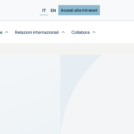
IT
EN
Accedi alla Intranet
se
Relazioni internazionali
Collabora