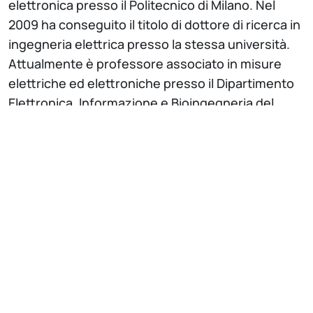
elettronica presso il Politecnico di Milano. Nel
2009 ha conseguito il titolo di dottore di ricerca in
ingegneria elettrica presso la stessa università.
Attualmente è professore associato in misure
elettriche ed elettroniche presso il Dipartimento
Elettronica, Informazione e Bioingegneria del
Politecnico di Milano. Le sue competenze sono
nell’ambito delle misure elettriche con particolare
specializzazione nelle tecniche DSP e nello
sviluppo di sensori e dispositivi di misura per
sistemi elettrici. Ha competenze nello sviluppo di
algoritmi di misura per la caratterizzazione di
componenti elettrici e materiali. Sviluppo di
algoritmi per l’analisi di parametri elettrici
caratteristici di sistemi complessi,
implementazione di tecniche diagnostiche per