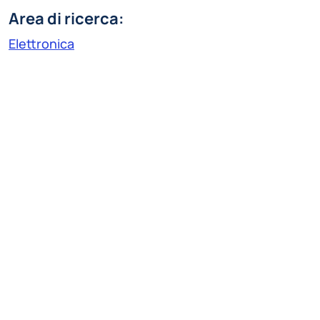
Area di ricerca:
Elettronica
Linea di ricerca:
Rivelatori di radiazioni e applicazioni
martina.piroddi@polimi.it