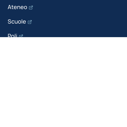
Ateneo
Scuole
Poli
Dipartimenti
Il dipartimento
Ricerca
Formazione
Servizi per le imprese