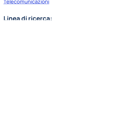
Telecomunicazioni
Linea di ricerca:
Elaborazione dei segnali per multimedia e
telecomunicazioni
matteo1.acerbi@polimi.it