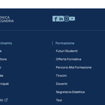
rtimento
Formazione
ne
Futuri Studenti
ttore
Offerta Formativa
o
Percorsi Alta Formazione
ale
Tirocini
ncipali
Docenti
Segreteria Didattica
DG
Tesi