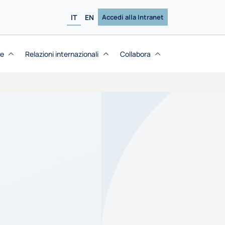
IT
EN
Accedi alla Intranet
se
Relazioni internazionali
Collabora