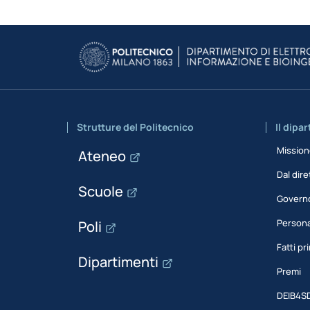
Strutture del Politecnico
Il dipa
Missio
Ateneo
Dal dire
Scuole
Govern
Person
Poli
Fatti pri
Dipartimenti
Premi
DEIB4S