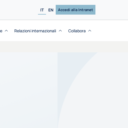
IT
EN
Accedi alla Intranet
se
Relazioni internazionali
Collabora