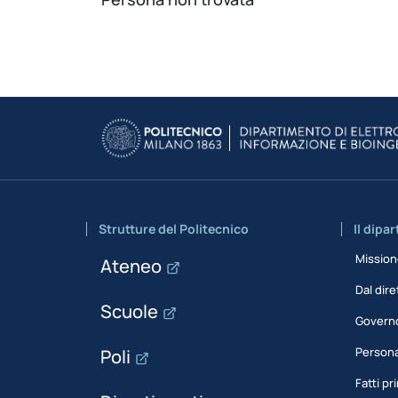
Strutture del Politecnico
Il dipa
Missio
Ateneo
Dal dire
Scuole
Govern
Person
Poli
Fatti pri