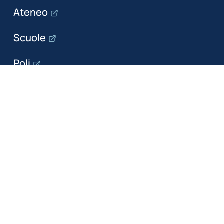
Ateneo
Scuole
Poli
Dipartimenti
Il dipartimento
Ricerca
Formazione
Servizi per le imprese