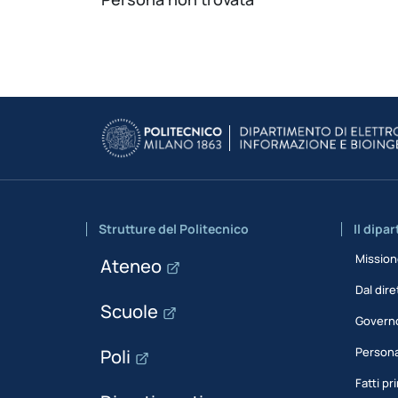
Strutture del Politecnico
Il dipa
Missio
Ateneo
Dal dire
Scuole
Govern
Person
Poli
Fatti pri