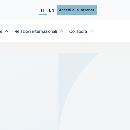
IT
EN
Accedi alla Intranet
se
Relazioni internazionali
Collabora