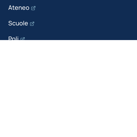
Ateneo
Scuole
Poli
Dipartimenti
Il dipartimento
Ricerca
Formazione
Servizi per le imprese